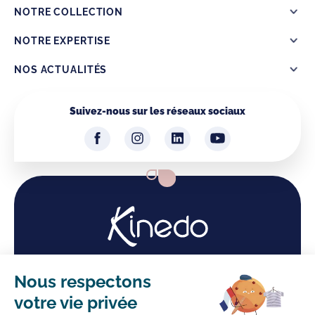
NOTRE COLLECTION
NOTRE EXPERTISE
NOS ACTUALITÉS
Suivez-nous sur les réseaux sociaux
Kinedo Facebook
Kinedo Instagram
Kinedo LinkedIn
Kinedo YouTube
Kinedo
Nous respectons
Service après-vente
votre vie privée